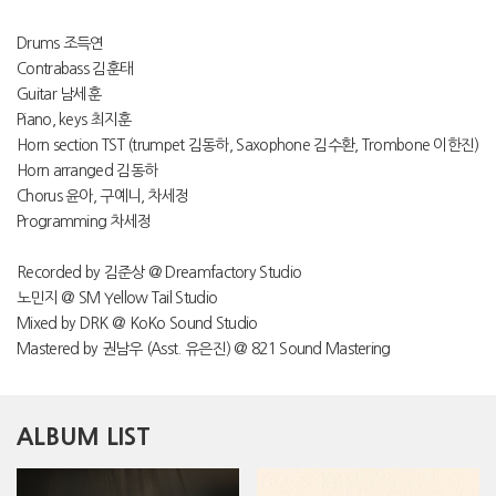
Drums 조득연
Contrabass 김훈태
Guitar 남세훈
Piano, keys 최지훈
Horn section TST (trumpet 김동하, Saxophone 김수환, Trombone 이한진)
Horn arranged 김동하
Chorus 윤아, 구예니, 차세정
Programming 차세정
Recorded by 김준상 @ Dreamfactory Studio
노민지 @ SM Yellow Tail Studio
Mixed by DRK @ KoKo Sound Studio
Mastered by 권남우 (Asst. 유은진) @ 821 Sound Mastering
ALBUM LIST