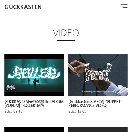
GUCKKASTEN
VIDEO
GUCKKASTEN(국카스텐) 3rd ALBUM
[Guckkasten X AECA] ”PUPPET”
[AURUM] 'ROLLER' M/V
PERFORMANCE VIDEO
2025.09.18
2023.12.05