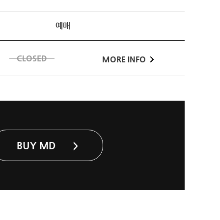
예매
CLOSED
MORE INFO
BUY MD