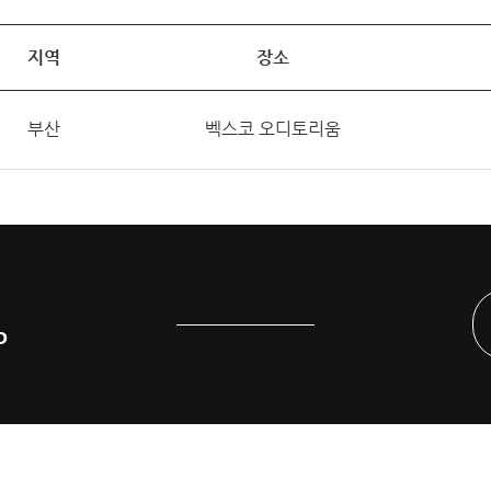
지역
장소
부산
벡스코 오디토리움
P