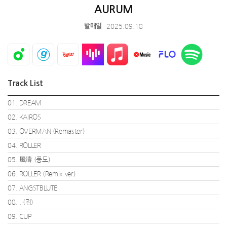
AURUM
2025.09.18
발매일
Track List
01. DREAM
02. KAIROS
03. OVERMAN (Remaster)
04. ROLLER
05. 風濤 (풍도)
06. ROLLER (Remix ver)
07. ANGSTBLUTE
08. . (점)
09. CUP