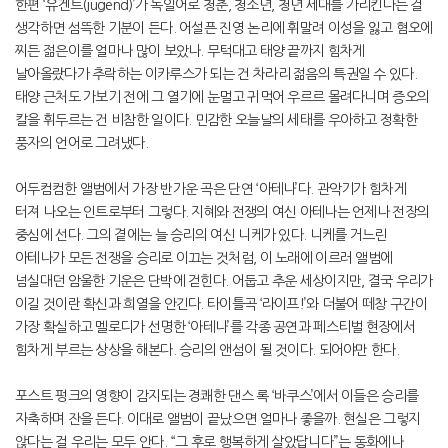
한편 ‘유겐트(jugend)’가 독일어로 청춘, 청소년, 청년 세대를 가리킨다는 걸
생각하면 섬뜩한 기분이 든다. 어설픈 진영 논리에 휘말려 이성을 잃고 혐오에
찌든 젊은이를 얼마나 많이 보았나. 무턱대고 태양 끝까지 힘차게
날아올랐다가 추락하는 이카루스가 되는 건 차라리 젊음의 특권일 수 있다.
태양 근처도 가보기 전에 그 열기에 눈멀고 귀먹어 우르르 몰려다니며 증오의
칼을 휘두르는 건 비참한 일이다. 민감한 오늘날의 세태를 우아하고 정확한
풍자의 언어로 그려냈다.
어두컴컴한 앨범에서 가장 반가운 곡은 단연 ‘아테나’다. 관악기가 힘차게
터져 나오는 인트로부터 그렇다. 지혜와 전쟁의 여신 아테나는 언제나 전장의
중심에 선다. 그의 곁에는 늘 승리의 여신 니케가 있다. 니케를 거느린
아테나가 모든 전쟁을 승리로 이끄는 것처럼, 이 노래에 이르러 앨범에
넘실대던 암울한 기운은 단박에 걷힌다. 어둡고 추운 세상이지만, 결국 우리가
이길 것이란 확신과 희열을 안긴다. 타이틀곡 ‘라이프!’와 더불어 떼창 구간이
가장 확실하고 멜로디가 선명한 ‘아테나’를 각종 공연과 페스티벌 현장에서
힘차게 부르는 상상을 해본다. 승리의 앤섬이 될 것이다. 되어야만 한다.
포스트 펑크의 영향이 감지되는 경쾌한 댄스 록 ‘바쿠스’에서 이들은 승리를
자축하며 잔을 든다. 이대로 앨범이 끝났으면 얼마나 좋을까. 현실은 그렇지
않다는 걸 우리는 모두 안다. “그 후로 행복하게 살았답니다”는 동화에나