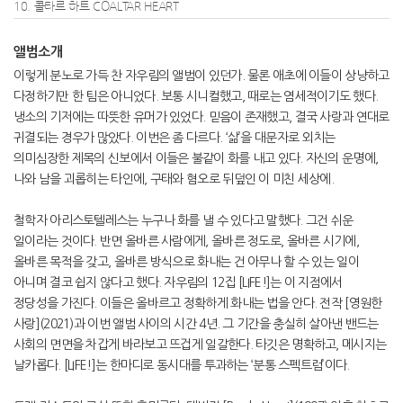
10. 콜타르 하트 COALTAR HEART
앨범소개
이렇게 분노로 가득 찬 자우림의 앨범이 있던가. 물론 애초에 이들이 상냥하고
다정하기만 한 팀은 아니었다. 보통 시니컬했고, 때로는 염세적이기도 했다.
냉소의 기저에는 따뜻한 유머가 있었다. 믿음이 존재했고, 결국 사랑과 연대로
귀결되는 경우가 많았다. 이번은 좀 다르다. ‘삶’을 대문자로 외치는
의미심장한 제목의 신보에서 이들은 불같이 화를 내고 있다. 자신의 운명에,
나와 남을 괴롭히는 타인에, 구태와 혐오로 뒤덮인 이 미친 세상에.
철학자 아리스토텔레스는 누구나 화를 낼 수 있다고 말했다. 그건 쉬운
일이라는 것이다. 반면 올바른 사람에게, 올바른 정도로, 올바른 시기에,
올바른 목적을 갖고, 올바른 방식으로 화내는 건 아무나 할 수 있는 일이
아니며 결코 쉽지 않다고 했다. 자우림의 12집 [LIFE!]는 이 지점에서
정당성을 가진다. 이들은 올바르고 정확하게 화내는 법을 안다. 전작 [영원한
사랑](2021)과 이번 앨범 사이의 시간 4년. 그 기간을 충실히 살아낸 밴드는
사회의 면면을 차갑게 바라보고 뜨겁게 일갈한다. 타깃은 명확하고, 메시지는
날카롭다. [LIFE!]는 한마디로 동시대를 투과하는 ‘분통 스펙트럼’이다.