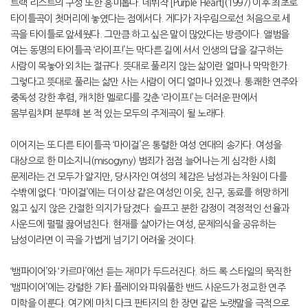
트랙 리스트의 구성 또한 흥미롭다. 데뷔작 [Purple Heart](1997) 이후 최초로
타이틀곡이 첫머리에 놓였다는 점에서다. 게다가 자우림으로선 처음으로 세
곡을 타이틀로 앞세웠다. 그만큼 하고 싶은 말이 많았다는 방증이다. 앨범을
여는 동명의 타이틀곡 ‘라이프!’는 막다른 길에 서서 인생의 답을 갈구하는
사람이 목놓아 외치는 절규다. 뜻대로 풀리지 않는 삶이란 얼마나 막막한가.
그렇다고 뜻대로 풀리는 삶만 사는 사람이 어디 얼마나 있겠나. 통쾌한 연주와
중독성 강한 후렴, 캐치한 멜로디를 갖춘 ‘라이프!’는 더러운 판에서
몸부림치며 분투해 본 적 있는 모두의 주제곡이 될 노래다.
이어지는 또 다른 타이틀곡 ‘마이걸’은 통렬한 여성 연대의 송가다. 여성을
대상으로 한 미소지니(misogyny) 범죄가 점점 늘어나는 게 심각한 사회
문제라는 건 모두가 알지만, 당사자인 여성의 체감은 남성과는 차원이 다를
수밖에 없다. ‘마이걸’에는 더 이상 같은 여성인 이웃, 친구, 동료를 허망하게
잃고 싶지 않은 간절한 의지가 담겼다. 슬프고 분한 감정이 격정적인 선율과
사운드에 펄펄 끓어넘친다. 현재를 살아가는 여성, 문제의식을 공유하는
남성이라면 이 곡을 가볍게 넘기기 어려울 것이다.
‘뱀파이어’와 ‘카르마’에선 듣는 재미가 두드러진다. 하드 록 스타일의 묵직한
‘뱀파이어’에는 강렬한 기타 플레이와 파워풀한 밴드 사운드가 정교한 연주
미학을 이룬다. 여기에 마치 다크 판타지의 한 장면 같은 노랫말을 극적으로