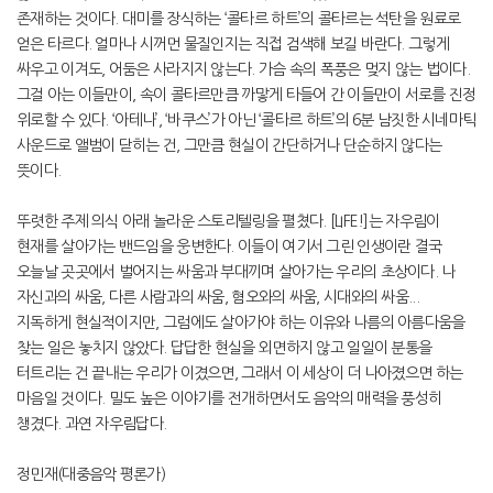
존재하는 것이다. 대미를 장식하는 ‘콜타르 하트’의 콜타르는 석탄을 원료로
얻은 타르다. 얼마나 시꺼먼 물질인지는 직접 검색해 보길 바란다. 그렇게
싸우고 이겨도, 어둠은 사라지지 않는다. 가슴 속의 폭풍은 멎지 않는 법이다.
그걸 아는 이들만이, 속이 콜타르만큼 까맣게 타들어 간 이들만이 서로를 진정
위로할 수 있다. ‘아테나’, ‘바쿠스’가 아닌 ‘콜타르 하트’의 6분 남짓한 시네마틱
사운드로 앨범이 닫히는 건, 그만큼 현실이 간단하거나 단순하지 않다는
뜻이다.
뚜렷한 주제 의식 아래 놀라운 스토리텔링을 펼쳤다. [LIFE!]는 자우림이
현재를 살아가는 밴드임을 웅변한다. 이들이 여기서 그린 인생이란 결국
오늘날 곳곳에서 벌어지는 싸움과 부대끼며 살아가는 우리의 초상이다. 나
자신과의 싸움, 다른 사람과의 싸움, 혐오와의 싸움, 시대와의 싸움...
지독하게 현실적이지만, 그럼에도 살아가야 하는 이유와 나름의 아름다움을
찾는 일은 놓치지 않았다. 답답한 현실을 외면하지 않고 일일이 분통을
터트리는 건 끝내는 우리가 이겼으면, 그래서 이 세상이 더 나아졌으면 하는
마음일 것이다. 밀도 높은 이야기를 전개하면서도 음악의 매력을 풍성히
챙겼다. 과연 자우림답다.
정민재(대중음악 평론가)