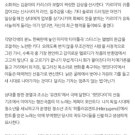
소화하는 김윤아의 카리스마 보컬이 짜릿한 감상을 선사한다. ‘카르마’의 귀를
잡아끄는 신시사이저 라인, 질주감을 내는 기타 솔로와 드러밍은 어떤가.
일상을 해친 상대에게 업보를 상기시키며 회복의 뜻을 밝히는 ‘카르마’가 유독
서늘하게 들리는 이가 있다면, 자신의 최근 행적을 돌아봐도 좋겠다.
각양각색의 분노 한복판에 놓인 마지막 타이틀곡 ‘스타스’는 앨범의 완급을
조절하는 노련한 키다. 오래도록 변치 않을 무조건적인 사랑을 서정적으로
그린 가사, 수록곡 중 가장 편안하고 감미로운 멜로디가 작품의 반환점에서
고고히 빛난다. 숨 고르기가 끝나기 무섭게 다시 화가 몰아친다 마치 메가폰을
들고 거리에서 외치듯, 일그러진 목소리로 변화를 촉구하는 ‘렛잇다이’에서
이들은 매력적인 선동가로 변신한다. 낡은 굴레에서 벗어나 자유의 기를 들고
새 시대로 나아가자는 것이다. 달리는 기차는 멈추지 않는 법 아닌가.
상대를 향한 경멸과 조소는 ‘유겐트’에서 극에 달한다. ‘렛잇다이’의 선동
기조에서 이어지는 행진곡풍의 이 노래는 제목이 포인트다. 나치 독일 시대에
청소년을 세뇌하고자 운영된 청소년 조직 ‘히틀러유겐트(Hitlerjugend)’에서
힌트를 얻은 노래는 악에 부역했던 당시의 꼭두각시들을 신랄하고 생생하게
묘사한다.