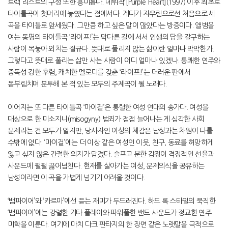
트랙 리스트의 구성 또한 흥미롭다. 데뷔작 [Purple Heart](1997) 이후 최초로
타이틀곡이 첫머리에 놓였다는 점에서다. 게다가 자우림으로선 처음으로 세
곡을 타이틀로 앞세웠다. 그만큼 하고 싶은 말이 많았다는 방증이다. 앨범을
여는 동명의 타이틀곡 ‘라이프!’는 막다른 길에 서서 인생의 답을 갈구하는
사람이 목놓아 외치는 절규다. 뜻대로 풀리지 않는 삶이란 얼마나 막막한가.
그렇다고 뜻대로 풀리는 삶만 사는 사람이 어디 얼마나 있겠나. 통쾌한 연주와
중독성 강한 후렴, 캐치한 멜로디를 갖춘 ‘라이프!’는 더러운 판에서
몸부림치며 분투해 본 적 있는 모두의 주제곡이 될 노래다.
이어지는 또 다른 타이틀곡 ‘마이걸’은 통렬한 여성 연대의 송가다. 여성을
대상으로 한 미소지니(misogyny) 범죄가 점점 늘어나는 게 심각한 사회
문제라는 건 모두가 알지만, 당사자인 여성의 체감은 남성과는 차원이 다를
수밖에 없다. ‘마이걸’에는 더 이상 같은 여성인 이웃, 친구, 동료를 허망하게
잃고 싶지 않은 간절한 의지가 담겼다. 슬프고 분한 감정이 격정적인 선율과
사운드에 펄펄 끓어넘친다. 현재를 살아가는 여성, 문제의식을 공유하는
남성이라면 이 곡을 가볍게 넘기기 어려울 것이다.
‘뱀파이어’와 ‘카르마’에선 듣는 재미가 두드러진다. 하드 록 스타일의 묵직한
‘뱀파이어’에는 강렬한 기타 플레이와 파워풀한 밴드 사운드가 정교한 연주
미학을 이룬다. 여기에 마치 다크 판타지의 한 장면 같은 노랫말을 극적으로