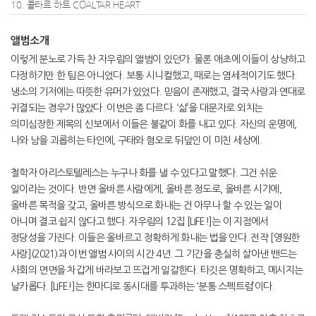
10. 콜타르 하트 COALTAR HEART
앨범소개
이렇게 분노로 가득 찬 자우림의 앨범이 있던가. 물론 애초에 이들이 상냥하고
다정하기만 한 팀은 아니었다. 보통 시니컬했고, 때로는 염세적이기도 했다.
냉소의 기저에는 따뜻한 유머가 있었다. 믿음이 존재했고, 결국 사랑과 연대로
귀결되는 경우가 많았다. 이번은 좀 다르다. ‘삶’을 대문자로 외치는
의미심장한 제목의 신보에서 이들은 불같이 화를 내고 있다. 자신의 운명에,
나와 남을 괴롭히는 타인에, 구태와 혐오로 뒤덮인 이 미친 세상에.
철학자 아리스토텔레스는 누구나 화를 낼 수 있다고 말했다. 그건 쉬운
일이라는 것이다. 반면 올바른 사람에게, 올바른 정도로, 올바른 시기에,
올바른 목적을 갖고, 올바른 방식으로 화내는 건 아무나 할 수 있는 일이
아니며 결코 쉽지 않다고 했다. 자우림의 12집 [LIFE!]는 이 지점에서
정당성을 가진다. 이들은 올바르고 정확하게 화내는 법을 안다. 전작 [영원한
사랑](2021)과 이번 앨범 사이의 시간 4년. 그 기간을 충실히 살아낸 밴드는
사회의 면면을 차갑게 바라보고 뜨겁게 일갈한다. 타깃은 명확하고, 메시지는
날카롭다. [LIFE!]는 한마디로 동시대를 투과하는 ‘분통 스펙트럼’이다.