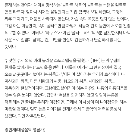
존재하는 것이다. 대미를 장식하는 ‘콜타르 하트’의 콜타르는 석탄을 원료로
얻은 타르다. 얼마나 시꺼먼 물질인지는 직접 검색해 보길 바란다. 그렇게
싸우고 이겨도, 어둠은 사라지지 않는다. 가슴 속의 폭풍은 멎지 않는 법이다.
그걸 아는 이들만이, 속이 콜타르만큼 까맣게 타들어 간 이들만이 서로를 진정
위로할 수 있다. ‘아테나’, ‘바쿠스’가 아닌 ‘콜타르 하트’의 6분 남짓한 시네마틱
사운드로 앨범이 닫히는 건, 그만큼 현실이 간단하거나 단순하지 않다는
뜻이다.
뚜렷한 주제 의식 아래 놀라운 스토리텔링을 펼쳤다. [LIFE!]는 자우림이
현재를 살아가는 밴드임을 웅변한다. 이들이 여기서 그린 인생이란 결국
오늘날 곳곳에서 벌어지는 싸움과 부대끼며 살아가는 우리의 초상이다. 나
자신과의 싸움, 다른 사람과의 싸움, 혐오와의 싸움, 시대와의 싸움...
지독하게 현실적이지만, 그럼에도 살아가야 하는 이유와 나름의 아름다움을
찾는 일은 놓치지 않았다. 답답한 현실을 외면하지 않고 일일이 분통을
터트리는 건 끝내는 우리가 이겼으면, 그래서 이 세상이 더 나아졌으면 하는
마음일 것이다. 밀도 높은 이야기를 전개하면서도 음악의 매력을 풍성히
챙겼다. 과연 자우림답다.
정민재(대중음악 평론가)