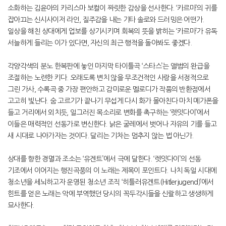
소화하는 김윤아의 카리스마 보컬이 짜릿한 감상을 선사한다. ‘카르마’의 귀를
잡아끄는 신시사이저 라인, 질주감을 내는 기타 솔로와 드러밍은 어떤가.
일상을 해친 상대에게 업보를 상기시키며 회복의 뜻을 밝히는 ‘카르마’가 유독
서늘하게 들리는 이가 있다면, 자신의 최근 행적을 돌아봐도 좋겠다.
각양각색의 분노 한복판에 놓인 마지막 타이틀곡 ‘스타스’는 앨범의 완급을
조절하는 노련한 키다. 오래도록 변치 않을 무조건적인 사랑을 서정적으로
그린 가사, 수록곡 중 가장 편안하고 감미로운 멜로디가 작품의 반환점에서
고고히 빛난다. 숨 고르기가 끝나기 무섭게 다시 화가 몰아친다 마치 메가폰을
들고 거리에서 외치듯, 일그러진 목소리로 변화를 촉구하는 ‘렛잇다이’에서
이들은 매력적인 선동가로 변신한다. 낡은 굴레에서 벗어나 자유의 기를 들고
새 시대로 나아가자는 것이다. 달리는 기차는 멈추지 않는 법 아닌가.
상대를 향한 경멸과 조소는 ‘유겐트’에서 극에 달한다. ‘렛잇다이’의 선동
기조에서 이어지는 행진곡풍의 이 노래는 제목이 포인트다. 나치 독일 시대에
청소년을 세뇌하고자 운영된 청소년 조직 ‘히틀러유겐트(Hitlerjugend)’에서
힌트를 얻은 노래는 악에 부역했던 당시의 꼭두각시들을 신랄하고 생생하게
묘사한다.