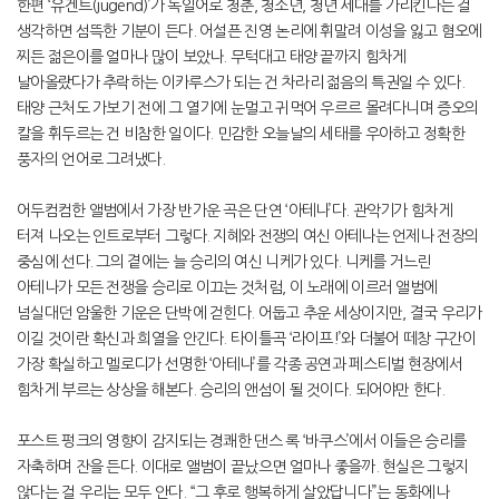
한편 ‘유겐트(jugend)’가 독일어로 청춘, 청소년, 청년 세대를 가리킨다는 걸
생각하면 섬뜩한 기분이 든다. 어설픈 진영 논리에 휘말려 이성을 잃고 혐오에
찌든 젊은이를 얼마나 많이 보았나. 무턱대고 태양 끝까지 힘차게
날아올랐다가 추락하는 이카루스가 되는 건 차라리 젊음의 특권일 수 있다.
태양 근처도 가보기 전에 그 열기에 눈멀고 귀먹어 우르르 몰려다니며 증오의
칼을 휘두르는 건 비참한 일이다. 민감한 오늘날의 세태를 우아하고 정확한
풍자의 언어로 그려냈다.
어두컴컴한 앨범에서 가장 반가운 곡은 단연 ‘아테나’다. 관악기가 힘차게
터져 나오는 인트로부터 그렇다. 지혜와 전쟁의 여신 아테나는 언제나 전장의
중심에 선다. 그의 곁에는 늘 승리의 여신 니케가 있다. 니케를 거느린
아테나가 모든 전쟁을 승리로 이끄는 것처럼, 이 노래에 이르러 앨범에
넘실대던 암울한 기운은 단박에 걷힌다. 어둡고 추운 세상이지만, 결국 우리가
이길 것이란 확신과 희열을 안긴다. 타이틀곡 ‘라이프!’와 더불어 떼창 구간이
가장 확실하고 멜로디가 선명한 ‘아테나’를 각종 공연과 페스티벌 현장에서
힘차게 부르는 상상을 해본다. 승리의 앤섬이 될 것이다. 되어야만 한다.
포스트 펑크의 영향이 감지되는 경쾌한 댄스 록 ‘바쿠스’에서 이들은 승리를
자축하며 잔을 든다. 이대로 앨범이 끝났으면 얼마나 좋을까. 현실은 그렇지
않다는 걸 우리는 모두 안다. “그 후로 행복하게 살았답니다”는 동화에나